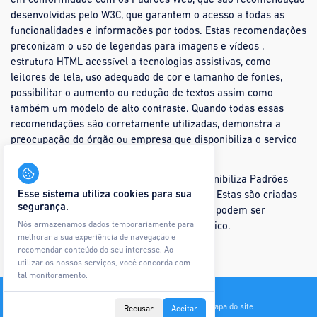
em conformidade com os Padrões Web, que são recomendação
desenvolvidas pelo W3C, que garantem o acesso a todas as
funcionalidades e informações por todos. Estas recomendações
preconizam o uso de legendas para imagens e vídeos ,
estrutura HTML acessível a tecnologias assistivas, como
leitores de tela, uso adequado de cor e tamanho de fontes,
possibilitar o aumento ou redução de textos assim como
também um modelo de alto contraste. Quando todas essas
recomendações são corretamente utilizadas, demonstra a
preocupação do órgão ou empresa que disponibiliza o serviço
ou produto para com a acessibilidade.
O Governo Federal Brasileiro também disponibiliza Padrões
Esse sistema utiliza cookies para sua
Web em suas cartilhas de desenvolvimento. Estas são criadas
segurança.
pelo Departamento de Governo Eletrônico e podem ser
Nós armazenamos dados temporariamente para
baixadas a partir do site do Governo Eletrônico.
melhorar a sua experiência de navegação e
recomendar conteúdo do seu interesse. Ao
utilizar os nossos serviços, você concorda com
tal monitoramento.
Todos os direitos reservados © Ágape Sistemas
Contato
Política de Privacidade
Glossário
Mapa do site
Recusar
Aceitar