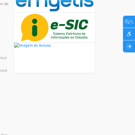
es de
ença
enove